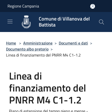
Salta al contenuto principale
Regione Campania
Comune di Villanova del
Battista
Home
>
Amministrazione
>
Documenti e dati
>
Documento albo pretorio
>
Linea di finanziamento del PNRR M4 C1-1.2
Linea di
finanziamento del
PNRR M4 C1-1.2
Piano di estensione del tempo pieno e mense -