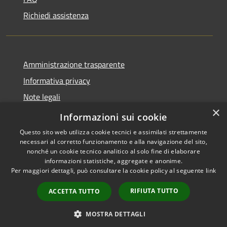
Richiedi assistenza
Amministrazione trasparente
Informativa privacy
Note legali
×
Dichiarazione di accessibilità
Informazioni sui cookie
Questo sito web utilizza cookie tecnici e assimilati strettamente
necessari al corretto funzionamento e alla navigazione del sito,
nonché un cookie tecnico analitico al solo fine di elaborare
informazioni statistiche, aggregate e anonime.
RSS
Copyright © 2026 • Comune di
Per maggiori dettagli, può consultare la cookie policy al seguente
link
Accessibilità
Villanova del Battista •
Privacy
Municipium
Powered by
•
RIFIUTA TUTTO
ACCETTA TUTTO
Cookie
Accesso redazione
Mappa del sito
MOSTRA DETTAGLI