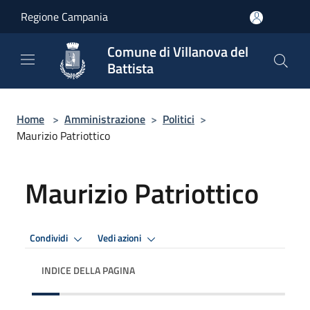
Salta al contenuto principale
Regione Campania
Comune di Villanova del
Battista
Home
>
Amministrazione
>
Politici
>
Maurizio Patriottico
Maurizio Patriottico
Condividi
Vedi azioni
INDICE DELLA PAGINA