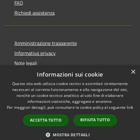
FAQ
Richiedi assistenza
Amministrazione trasparente
Informativa privacy
Note legali
×
Dichiarazione di accessibilità
Informazioni sui cookie
Questo sito web utilizza cookie tecnici e assimilati strettamente
necessari al corretto funzionamento e alla navigazione del sito,
nonché un cookie tecnico analitico al solo fine di elaborare
informazioni statistiche, aggregate e anonime.
RSS
Copyright © 2026 • Comune di
Per maggiori dettagli, può consultare la cookie policy al seguente
link
Accessibilità
Villanova del Battista •
Privacy
Municipium
Powered by
•
RIFIUTA TUTTO
ACCETTA TUTTO
Cookie
Accesso redazione
Mappa del sito
MOSTRA DETTAGLI