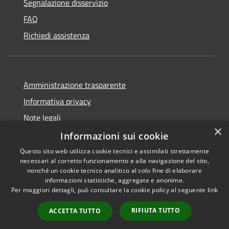
Segnalazione disservizio
FAQ
Richiedi assistenza
Amministrazione trasparente
Informativa privacy
Note legali
×
Dichiarazione di accessibilità
Informazioni sui cookie
Questo sito web utilizza cookie tecnici e assimilati strettamente
necessari al corretto funzionamento e alla navigazione del sito,
nonché un cookie tecnico analitico al solo fine di elaborare
informazioni statistiche, aggregate e anonime.
RSS
Copyright © 2026 • Comune di
Per maggiori dettagli, può consultare la cookie policy al seguente
link
Accessibilità
Villanova del Battista •
Privacy
Municipium
Powered by
•
RIFIUTA TUTTO
ACCETTA TUTTO
Cookie
Accesso redazione