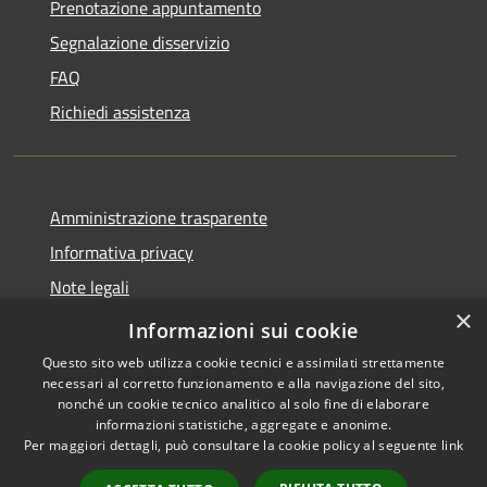
Prenotazione appuntamento
Segnalazione disservizio
FAQ
Richiedi assistenza
Amministrazione trasparente
Informativa privacy
Note legali
×
Dichiarazione di accessibilità
Informazioni sui cookie
Questo sito web utilizza cookie tecnici e assimilati strettamente
necessari al corretto funzionamento e alla navigazione del sito,
nonché un cookie tecnico analitico al solo fine di elaborare
informazioni statistiche, aggregate e anonime.
RSS
Copyright © 2026 • Comune di
Per maggiori dettagli, può consultare la cookie policy al seguente
link
Accessibilità
Villanova del Battista •
Privacy
Municipium
Powered by
•