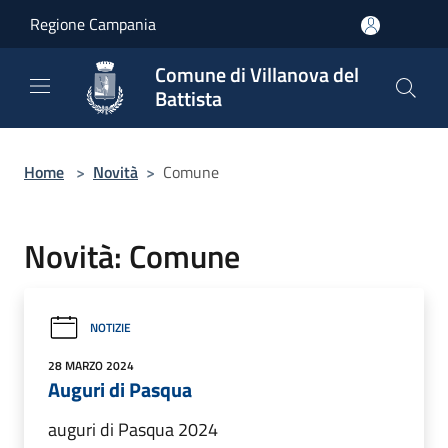
Salta al contenuto principale
Regione Campania
Comune di Villanova del
Battista
Home
>
Novità
>
Comune
Novità: Comune
NOTIZIE
28 MARZO 2024
Auguri di Pasqua
auguri di Pasqua 2024